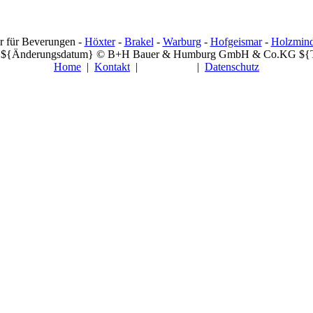
r für Beverungen -
Höxter
-
Brakel
-
Warburg
-
Hofgeismar
-
Holzmin
g: ${Änderungsdatum} © B+H Bauer & Humburg GmbH & Co.KG ${T
Home
|
Kontakt
|
Impressum
|
Datenschutz