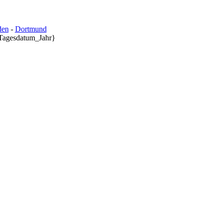
den
-
Dortmund
agesdatum_Jahr}