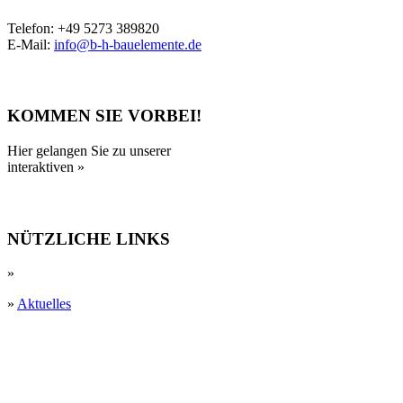
Telefon: +49 5273 389820
E-Mail:
info@b-h-bauelemente.de
KOMMEN SIE VORBEI!
Hier gelangen Sie zu unserer
interaktiven »
Anfahrtskarte
NÜTZLICHE LINKS
»
Leistungen
»
Aktuelles