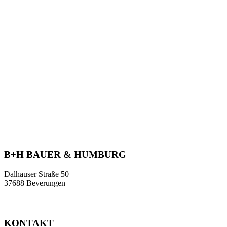
Wir freuen uns auf Ihre Meinung, Ihren Rat, I
oder auch Ihren Tadel. Wir stehen Ihnen jeder
B+H BAUER & HUMBURG
Dalhauser Straße 50
37688 Beverungen
KONTAKT